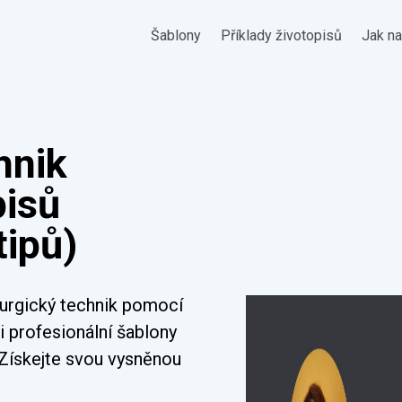
Šablony
Příklady životopisů
Jak na
hnik
pisů
tipů)
rurgický technik pomocí
i profesionální šablony
 Získejte svou vysněnou