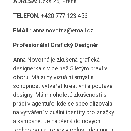
ADRESA:
Úzká 25, Praha 1
TELEFON:
+420 777 123 456
EMAIL:
anna.novotna@email.cz
Profesionální Grafický Designér
Anna Novotná je zkušená grafická
designérka s více než 5 letým praxí v
oboru. Má silný vizuální smysl a
schopnost vytvářet kreativní a poutavé
designy. Má mnoholeté zkušenosti s
práci v agentuře, kde se specializovala
na vytváření vizuální identity pro značky
a kampaně. Je nadšená do nových
technologií a trendy v oblasti designu a