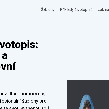
Šablony
Příklady životopisů
Jak na
ivotopis:
 a
ovní
konzultant pomocí naší
ofesionální šablony pro
ejte svou vysněnou roli