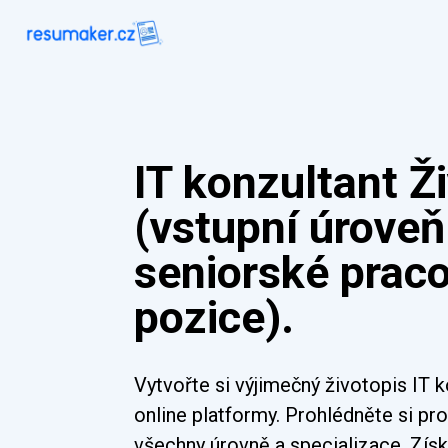
IT konzultant Ž
(vstupní úroveň
seniorské prac
pozice).
Vytvořte si výjimečný životopis IT 
online platformy. Prohlédněte si pr
všechny úrovně a specializace. Získ