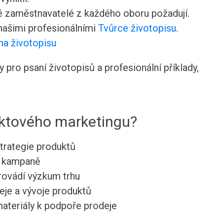
ré zaměstnavatelé z každého oboru požadují.
 našimi profesionálními
Tvůrce životopisu
.
na životopisu
pro psaní životopisů a profesionální příklady,
ktového marketingu?
strategie produktů
é kampaně
rovádí výzkum trhu
eje a vývoje produktů
materiály k podpoře prodeje