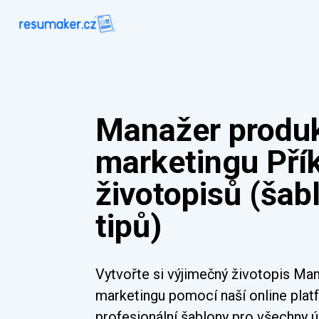
Manažer produ
marketingu Pří
životopisů (šab
tipů)
Vytvořte si výjimečný životopis M
marketingu pomocí naší online plat
profesionální šablony pro všechny ú