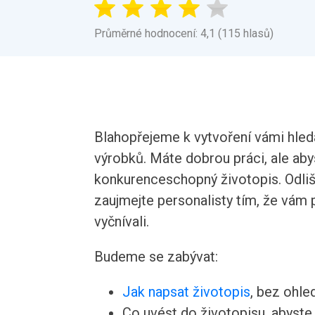
Průměrné hodnocení: 4,1 (115 hlasů)
Blahopřejeme k vytvoření vámi hle
výrobků. Máte dobrou práci, ale ab
konkurenceschopný životopis. Odliš
zaujmejte personalisty tím, že vám 
vyčnívali.
Budeme se zabývat:
Jak napsat životopis
, bez ohle
Co uvést do životopisu, abyste v