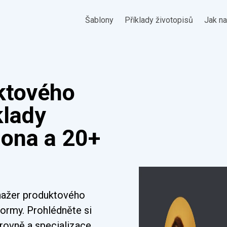
Šablony
Příklady životopisů
Jak na
ktového
klady
lona a 20+
anažer produktového
formy. Prohlédněte si
rovně a specializace.