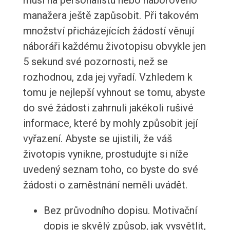
musí na personalistu nebo náborového
manažera ještě zapůsobit. Při takovém
množství přicházejících žádostí věnují
náboráři každému životopisu obvykle jen
5 sekund své pozornosti, než se
rozhodnou, zda jej vyřadí. Vzhledem k
tomu je nejlepší vyhnout se tomu, abyste
do své žádosti zahrnuli jakékoli rušivé
informace, které by mohly způsobit její
vyřazení. Abyste se ujistili, že váš
životopis vynikne, prostudujte si níže
uvedený seznam toho, co byste do své
žádosti o zaměstnání neměli uvádět.
Bez průvodního dopisu. Motivační
dopis je skvělý způsob, jak vysvětlit,