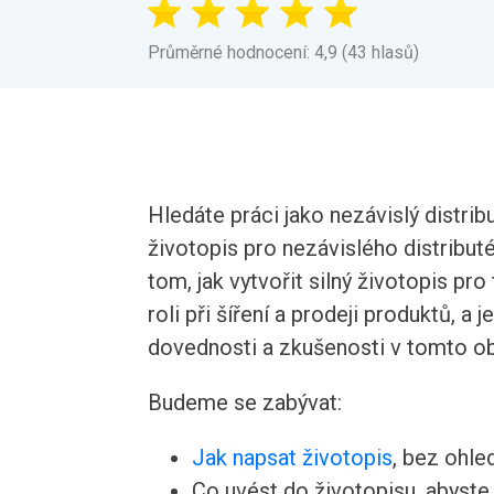
Průměrné hodnocení: 4,9 (43 hlasů)
Hledáte práci jako nezávislý distri
životopis pro nezávislého distribu
tom, jak vytvořit silný životopis pro
roli při šíření a prodeji produktů, a j
dovednosti a zkušenosti v tomto o
Budeme se zabývat:
Jak napsat životopis
, bez ohle
Co uvést do životopisu, abyste v