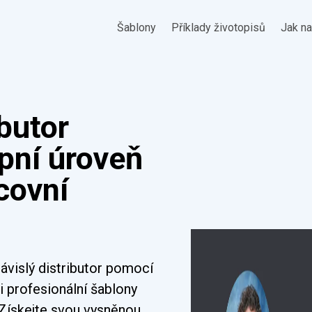
Šablony
Příklady životopisů
Jak na
ibutor
upní úroveň
covní
ávislý distributor pomocí
i profesionální šablony
 Získejte svou vysněnou