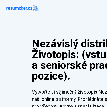
Nezávislý distr
Životopis: (vst
a seniorské pra
pozice).
Vytvořte si výjimečný životopis Nez
naší online platformy. Prohlédněte s
pro všechny úrovně a specializace.