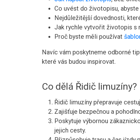
Co uvést do životopisu, abyste v
Nejdůležitější dovednosti, kte
Jak rychle vytvořit životopis s
Proč byste měli používat
šablo
Navíc vám poskytneme odborné tipy 
které vás budou inspirovat.
Co dělá Řidič limuzíny?
Řidič limuzíny přepravuje cestuj
Zajišťuje bezpečnou a pohodlno
Poskytuje výbornou zákaznicko
jejich cesty.
Přizpůsobuje trasu a čas jízdy 