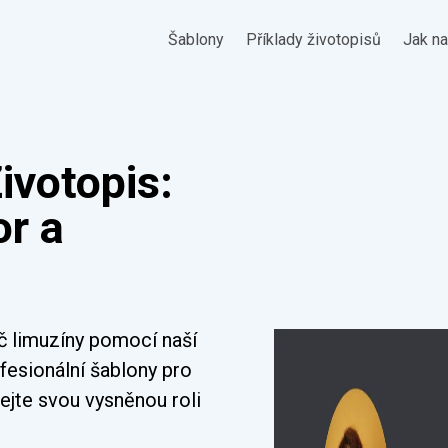
Šablony
Příklady životopisů
Jak na
ivotopis:
or a
ič limuzíny pomocí naší
ofesionální šablony pro
ejte svou vysněnou roli