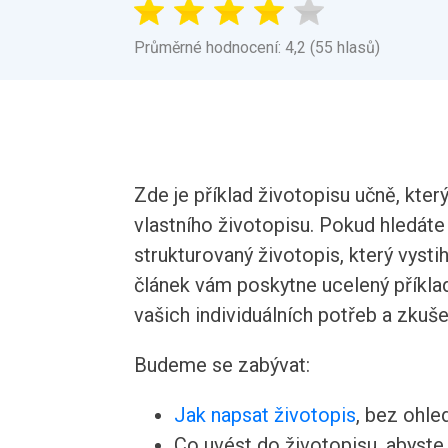
Průměrné hodnocení: 4,2 (55 hlasů)
Zde je příklad životopisu učně, kter
vlastního životopisu. Pokud hledáte
strukturovaný životopis, který vyst
článek vám poskytne ucelený příklad 
vašich individuálních potřeb a zkuše
Budeme se zabývat:
Jak napsat životopis
, bez ohle
Co uvést do životopisu, abyste v