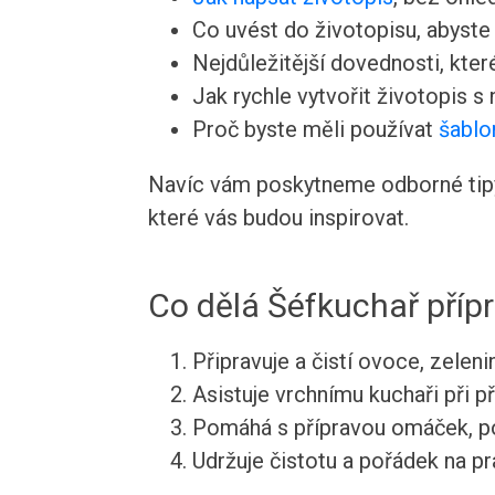
Co uvést do životopisu, abyste v
Nejdůležitější dovednosti, kte
Jak rychle vytvořit životopis s
Proč byste měli používat
šablo
Navíc vám poskytneme odborné tipy 
které vás budou inspirovat.
Co dělá Šéfkuchař příp
Připravuje a čistí ovoce, zeleni
Asistuje vrchnímu kuchaři při 
Pomáhá s přípravou omáček, po
Udržuje čistotu a pořádek na pr