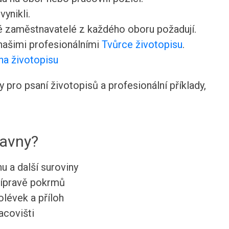
ynikli.
ré zaměstnavatelé z každého oboru požadují.
 našimi profesionálními
Tvůrce životopisu
.
na životopisu
pro psaní životopisů a profesionální příklady,
ravny?
nu a další suroviny
přípravě pokrmů
lévek a příloh
acovišti