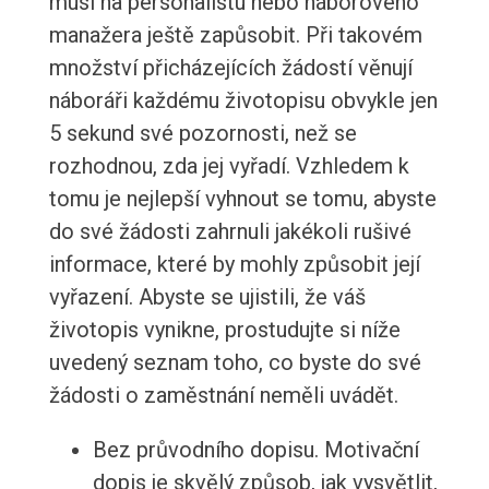
musí na personalistu nebo náborového
manažera ještě zapůsobit. Při takovém
množství přicházejících žádostí věnují
náboráři každému životopisu obvykle jen
5 sekund své pozornosti, než se
rozhodnou, zda jej vyřadí. Vzhledem k
tomu je nejlepší vyhnout se tomu, abyste
do své žádosti zahrnuli jakékoli rušivé
informace, které by mohly způsobit její
vyřazení. Abyste se ujistili, že váš
životopis vynikne, prostudujte si níže
uvedený seznam toho, co byste do své
žádosti o zaměstnání neměli uvádět.
Bez průvodního dopisu. Motivační
dopis je skvělý způsob, jak vysvětlit,