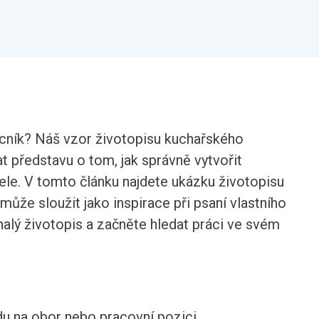
cník? Náš vzor životopisu kuchařského
představu o tom, jak správně vytvořit
ele. V tomto článku najdete ukázku životopisu
že sloužit jako inspirace při psaní vlastního
nalý životopis a začněte hledat práci ve svém
du na obor nebo pracovní pozici.