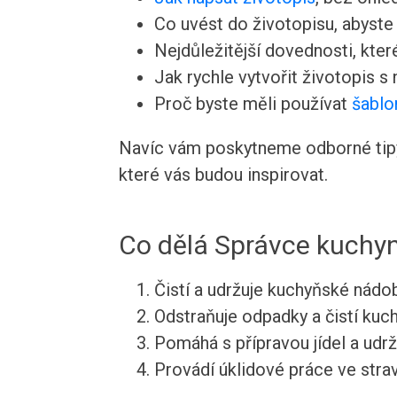
Co uvést do životopisu, abyste v
Nejdůležitější dovednosti, kte
Jak rychle vytvořit životopis s
Proč byste měli používat
šablo
Navíc vám poskytneme odborné tipy 
které vás budou inspirovat.
Co dělá Správce kuchy
Čistí a udržuje kuchyňské nádob
Odstraňuje odpadky a čistí kuc
Pomáhá s přípravou jídel a udrž
Provádí úklidové práce ve str