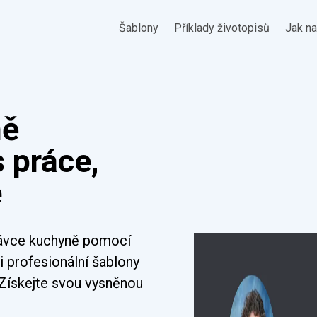
Šablony
Příklady životopisů
Jak na
ně
s práce,
e
právce kuchyně pomocí
i profesionální šablony
 Získejte svou vysněnou