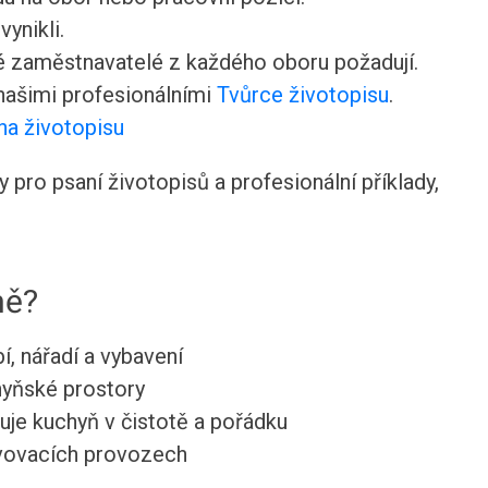
ynikli.
ré zaměstnavatelé z každého oboru požadují.
 našimi profesionálními
Tvůrce životopisu
.
na životopisu
pro psaní životopisů a profesionální příklady,
ně?
í, nářadí a vybavení
hyňské prostory
uje kuchyň v čistotě a pořádku
avovacích provozech