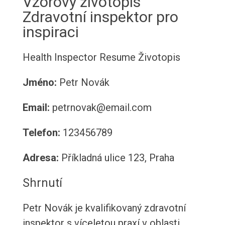
Vzorový životopis
Zdravotní inspektor pro
inspiraci
Health Inspector Resume
Životopis
Jméno:
Petr Novák
Email:
petrnovak@email.com
Telefon:
123456789
Adresa:
Příkladná ulice 123, Praha
Shrnutí
Petr Novák je kvalifikovaný zdravotní
inspektor s víceletou praxí v oblasti